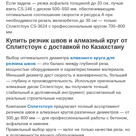
Если задача — резка асфальта толщиной до 20 см, лучше
взять CS-146 с диском 500–550 мм, обеспечивающим
оптимальное соотношение скорости и ресурса.А при
необходимости резать железобетон до 30 см — только
Сплитстоун CS-3624 с профессиональным кругом 700–800
мм.
Купить резчик швов и алмазный круг от
Сплитстоун с доставкой по Казахстану
Выбор оптимального диаметра
алмазного круга для
резчика швов
— это баланс между глубиной реза,
мощностью оборудования и характеристиками материала.
Меньший диаметр даст скорость и манёвренность, больший
— глубину и производительность. Используя оригинальные
алмазные диски Сплитстоун, вы получаете точный,
стабильный и долговечный инструмент, рассчитанный на
реальные строительные нагрузки.
Компания
Сплитстоун
предлагает полный ассортимент
резчиков швов и алмазных кругов различных диаметров — от
300 до 800 мм — для профессиональной работы с бетоном,
асфальтом и камнем.
Правильный выбор круга — залог не только качества реза, но
и долговечности вашего оборудования.