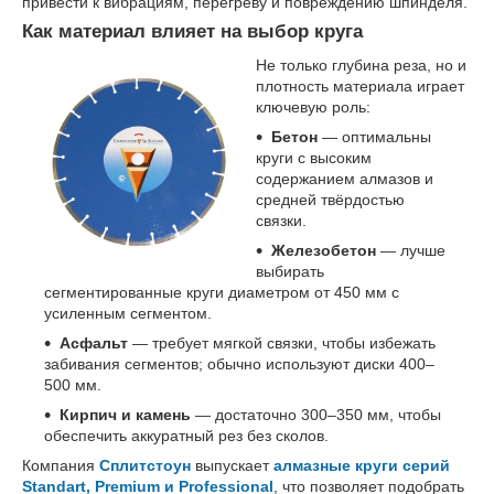
привести к вибрациям, перегреву и повреждению шпинделя.
Как материал влияет на выбор круга
Не только глубина реза, но и
плотность материала играет
ключевую роль:
Бетон
— оптимальны
круги с высоким
содержанием алмазов и
средней твёрдостью
связки.
Железобетон
— лучше
выбирать
сегментированные круги диаметром от 450 мм с
усиленным сегментом.
Асфальт
— требует мягкой связки, чтобы избежать
забивания сегментов; обычно используют диски 400–
500 мм.
Кирпич и камень
— достаточно 300–350 мм, чтобы
обеспечить аккуратный рез без сколов.
Компания
Сплитстоун
выпускает
алмазные круги серий
Standart, Premium и Professional
, что позволяет подобрать