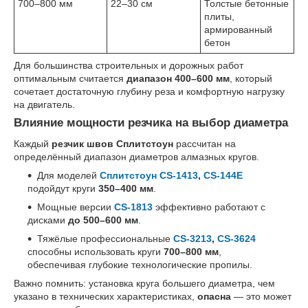
700–800 мм
22–30 см
Толстые бетонные
плиты,
армированный
бетон
Для большинства строительных и дорожных работ
оптимальным считается
диапазон 400–600 мм
, который
сочетает достаточную глубину реза и комфортную нагрузку
на двигатель.
Влияние мощности резчика на выбор диаметра
Каждый
резчик швов Сплитстоун
рассчитан на
определённый диапазон диаметров алмазных кругов.
Для моделей
Сплитстоун CS-1413
,
CS-144E
подойдут круги
350–400 мм
.
Мощные версии
CS-1813
эффективно работают с
дисками
до 500–600 мм
.
Тяжёлые профессиональные
CS-3213
,
CS-3624
способны использовать круги
700–800 мм
,
обеспечивая глубокие технологические пропилы.
Важно помнить: установка круга большего диаметра, чем
указано в технических характеристиках,
опасна
— это может