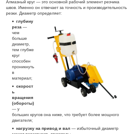
Алмазный круг — это основной рабочий элемент резчика
швов. Именно он отвечает за точность и производительность
резки. Диаметр определяет:
глубину
реза
—
чем
больше
диаметр,
тем глубже
круг
способен
проникнуть
в
материал;
скорост
ь
вращения
(обороты)
— у
больших кругов она ниже, что требует более мощного
двигателя;
нагрузку на привод и вал
— избыточный диаметр
может перегрузить двигатель;