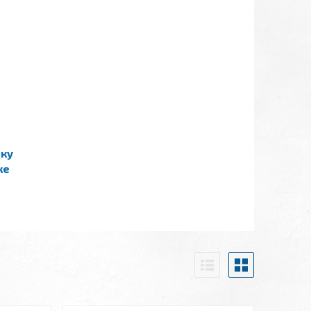
ику
ке