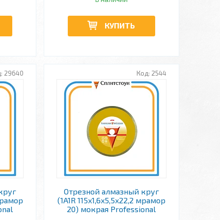
КУПИТЬ
29640
2544
круг
Отрезной алмазный круг
 мрамор
(1A1R 115x1,6x5,5x22,2 мрамор
onal
20) мокрая Professional