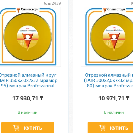
2439
Отрезной алмазный круг
Отрезной алмазный 
(1A1R 350x2,0x7x32 мрамор
(1A1R 300x2,0x7x32 м
95) мокрая Professional
80) мокрая Professi
17 930,71 ₸
10 971,71 ₸
В наличии
В наличии
КУПИТЬ
КУПИТЬ