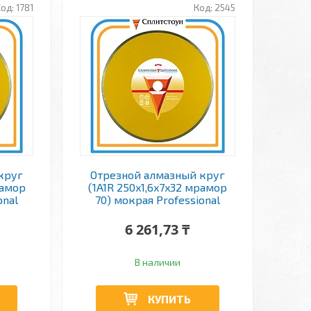
1781
2545
круг
Отрезной алмазный круг
рамор
(1A1R 250x1,6x7x32 мрамор
onal
70) мокрая Professional
6 261,73 ₸
В наличии
КУПИТЬ