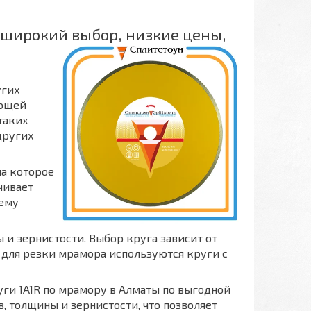
 широкий выбор, низкие цены,
угих
ающей
таких
 других
на которое
чивает
 ему
и зернистости. Выбор круга зависит от
 для резки мрамора используются круги с
ги 1A1R по мрамору в Алматы по выгодной
, толщины и зернистости, что позволяет