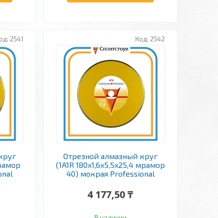
2541
2542
круг
Отрезной алмазный круг
мрамор
(1A1R 180x1,6x5,5x25,4 мрамор
onal
40) мокрая Professional
4 177,50 ₸
В наличии