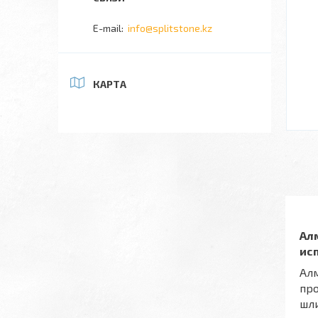
info@splitstone.kz
КАРТА
Ал
ис
Алм
про
шл