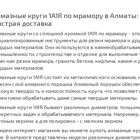
мазные круги 1A1R по мрамору в Алматы:
страя доставка
азные круги со сплошной кромкой 1A1R по мрамору - это
ециализированные инструменты для резки мрамора и др
ердых материалов. Они используются в камнеобрабатыв
мышленности, строительстве и отделке для выполнения 
ач как резка мрамора, гранита, бетона, кирпича, камня и
ердых материалов.
азные круги 1A1R состоят из металлического основания, 
есен слой алмазного порошка. Алмазный порошок обеспе
окую твердость и износостойкость круга, что позволяет
фективно обрабатывать даже самые твердые материалы.
азные круги 1A1R бывают различных диаметров, толщины 
кретных задач и обрабатываемого материала. Например,
пным зерном, а для полировки - с мелким зерном.
ашем интернет-магазине вы можете купить алмазные кру
е. В каталоге представлены модели различных диаметров