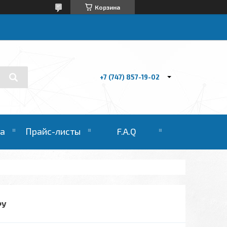
Корзина
+7 (747) 857-19-02
та
Прайс-листы
F.A.Q
РУ