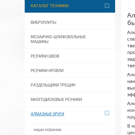
КАТАЛОГ ТЕХНИКИ
Ал
бы
ВИБРОПЛИТЫ
Алм
МОЗАИЧНО-ШЛИФОВАЛЬНЫЕ
сп
МАШИНЫ
тв
про
РЕЗЧИКИ ШВОВ
зад
тв
РЕЗЧИКИ КРОВЛИ
Алм
нан
РАЗДЕЛЬЩИКИ ТРЕЩИН
выс
эф
МНОГОДИСКОВЫЕ РЕЗЧИКИ
Алм
кон
АЛМАЗНЫЕ КРУГИ
кру
В н
НАШИ НОВИНКИ
цен