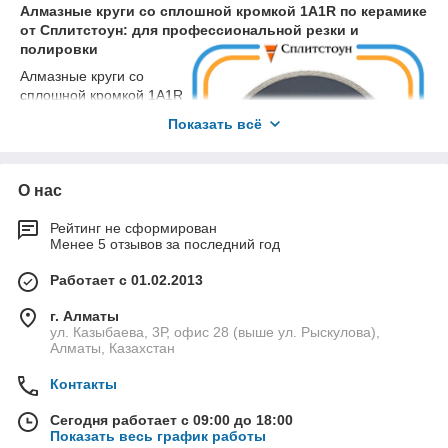
оптимальный вариант для каждого конкретного случая.
Алмазные круги со сплошной кромкой 1A1R по керамике
от Сплитстоун: для профессиональной резки и
полировки
Алмазные круги со
сплошной кромкой 1A1R
по керамике - это
Показать всё
профессиональный
инструмент, который
используется для резки и
О нас
полировки керамической
плитки, гранита,
Преимущества алмазных кругов 1A1R
мрамора, кирпича и
Рейтинг не сформирован
по керамике:
Менее 5 отзывов за последний год
других твердых
материалов. Круги
Высокая скорость резки
Работает с 01.02.2013
производятся в
Длительный срок службы
Казахстане с использованием передовых технологий и
г. Алматы
Эффективность при работе с твердыми
отличаются высоким качеством и надежностью.
ул. Казыбаева, 3Р, офис 28 (выше ул. Рыскулова),
материалами
Алматы, Казахстан
Преимущества алмазных кругов со сплошной кромкой
Простота в эксплуатации
1A1R по керамике:
Контакты
Наши преимущества:
Высокая скорость резки
- круги обеспечивают
быструю и точную резку даже самых твердых
Сегодня работает с 09:00 до 18:00
Широкий выбор алмазных кругов 1A1R по
материалов.
Показать весь график работы
керамике