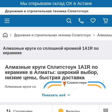
Мы открываем склад ОХ в Астане
Дорожная и строительная техника Сплитстоун
Дорожная и строительная техника Сплитстоун
Алмазны
Алмазные круги со сплошной кромкой 1A1R по
керамике
Алмазные круги Сплитстоун 1A1R по
керамике в Алматы: широкий выбор,
низкие цены, быстрая доставка
Алмазные круги со
сплошной кромкой
Показать всё
1A1R по керамике -
это
специализированные
инструменты для
Сортировка
0
Фильтры