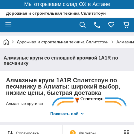
Мы открываем склад ОХ в Астане
Дорожная и строительная техника Сплитстоун
Дорожная и строительная техника Сплитстоун
Алмазны
Алмазные круги со сплошной кромкой 1A1R по
песчанику
Алмазные круги 1A1R Сплитстоун по
песчанику в Алматы: широкий выбор,
низкие цены, быстрая доставка
Алмазные круги со
сплошной кромкой
Показать всё
1A1R по песчанику -
это
специализированные
инструменты для
Сортировка
0
Фильтры