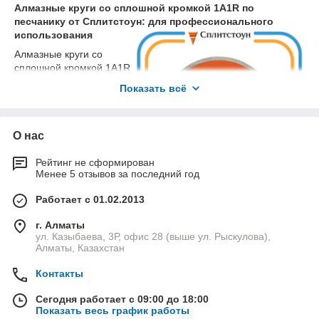
оптимальный вариант для каждого конкретного случая.
Алмазные круги со сплошной кромкой 1A1R по
песчанику от Сплитстоун: для профессионального
использования
Алмазные круги со
сплошной кромкой 1A1R
по песчанику - это
Показать всё
профессиональный
инструмент, который
используется для резки,
О нас
шлифовки и полировки
песчаника и других
Преимущества алмазных кругов 1A1R
твердых материалов.
Рейтинг не сформирован
по песчанику:
Менее 5 отзывов за последний год
Круги производятся в
Казахстане с
Высокая скорость резки
Работает с 01.02.2013
использованием
Длительный срок службы
передовых технологий и отличаются высоким качеством и
г. Алматы
Эффективность при работе с твердыми
надежностью.
ул. Казыбаева, 3Р, офис 28 (выше ул. Рыскулова),
материалами
Алматы, Казахстан
Преимущества алмазных кругов со сплошной кромкой
Простота в эксплуатации
1A1R по песчанику:
Контакты
Наши преимущества:
Высокая скорость резки
- круги обеспечивают
быструю и точную резку даже самых твердых
Сегодня работает с 09:00 до 18:00
Широкий выбор алмазных кругов 1A1R по
материалов.
Показать весь график работы
песчанику