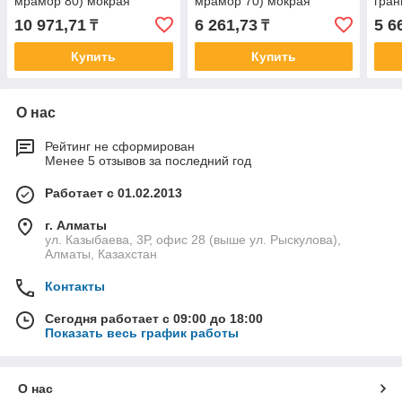
мрамор 80) мокрая
мрамор 70) мокрая
гран
Professional
Professional
Prof
10 971,71
6 261,73
5 6
₸
₸
Купить
Купить
О нас
Рейтинг не сформирован
Менее 5 отзывов за последний год
Работает с 01.02.2013
г. Алматы
ул. Казыбаева, 3Р, офис 28 (выше ул. Рыскулова),
Алматы, Казахстан
Контакты
Сегодня работает с 09:00 до 18:00
Показать весь график работы
О нас