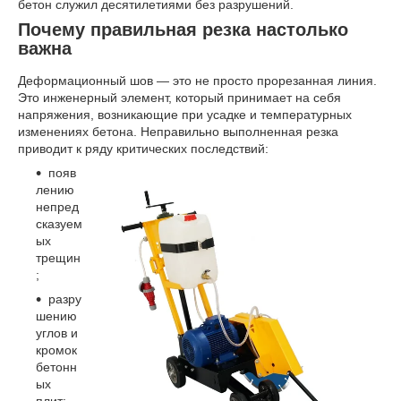
бетон служил десятилетиями без разрушений.
Почему правильная резка настолько
важна
Деформационный шов — это не просто прорезанная линия.
Это инженерный элемент, который принимает на себя
напряжения, возникающие при усадке и температурных
изменениях бетона. Неправильно выполненная резка
приводит к ряду критических последствий:
появ
лению
непред
сказуем
ых
трещин
;
разру
шению
углов и
кромок
бетонн
ых
плит;