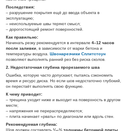
Последствия:
– разрушение покрытия ещё до ввода объекта в
эксплуатацию;
– неиспользуемые швы теряют смысл;
– дорогостоящий ремонт поверхностей.
Как правильно:
Начинать резку рекомендуется в интервале
4–12 часов
после заливки
, в зависимости от марки бетона и
температуры воздуха.
Швонарезчики Сплитстоун
позволяют выполнять ранний рез без риска сколов.
2. Недостаточная глубина прорезаемого шва
Ошибка, которую часто допускают, пытаясь сэкономить
время и ресурс диска. Но если шов недостаточно глубокий,
он перестаёт выполнять свою функцию.
К чему приводит:
– трещина уходит ниже и выходит на поверхность в другом
месте;
– напряжения не перераспределяются;
– плита начинает «рвать» по диагонали или вдоль стен.
Рекомендуемая глубина:
Шов должен составлять
¼–⅓ толщины бетонной плиты
.