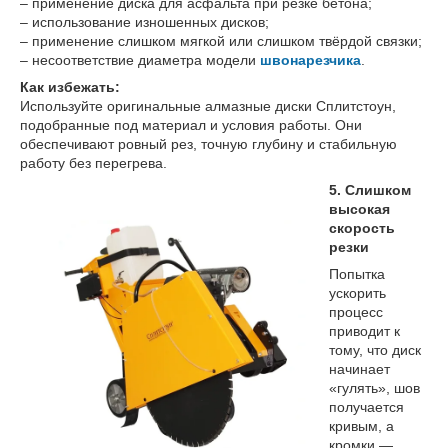
– применение диска для асфальта при резке бетона;
– использование изношенных дисков;
– применение слишком мягкой или слишком твёрдой связки;
– несоответствие диаметра модели
швонарезчика
.
Как избежать:
Используйте оригинальные алмазные диски Сплитстоун,
подобранные под материал и условия работы. Они
обеспечивают ровный рез, точную глубину и стабильную
работу без перегрева.
5. Слишком
высокая
скорость
резки
Попытка
ускорить
процесс
приводит к
тому, что диск
начинает
«гулять», шов
получается
кривым, а
кромки —