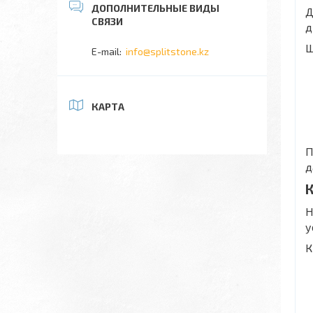
Д
д
Ш
info@splitstone.kz
КАРТА
П
д
К
Н
у
К