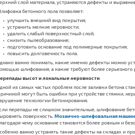
ерхний слой материала, устраняются дефекты и выравнив
лифовка бетонного пола позволяет:
улучшить внешний вид покрытия;
устранить мелкие неровности;
удалить слабый поверхностный слой;
снизить пылеобразование;
подготовить основание под полимерные покрытия;
повысить долговечность пола.
днако важно понимать, какие именно дефекты можно уст
омощью шлифования, а какие требуют более серьезного 
ерепады высот и локальные неровности
дной из самых частых проблем после заливки бетона ста
ричиной могут быть ошибки при устройстве стяжки, не
арушение технологии бетонирования.
сли перепады не слишком значительные, шлифование бет
ыровнять поверхность.
Мозаично-шлифовальная машин
лагодаря чему основание становится более ровным и без
собенно важно устранять такие дефекты на складах и пр