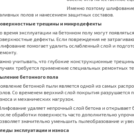
Именно поэтому шлифование
аливных полов и нанесением защитных составов.
оверхностные трещины и микродефекты
о время эксплуатации на бетонном полу могут появлять
оверхностные дефекты. Если повреждения не затрагиваю
лифование помогает удалить ослабленный слой и подгот
емонту.
ажно учитывать, что глубокие конструкционные трещины
лучаях требуется применение специальных ремонтных те
ыление бетонного пола
оявление бетонной пыли является одной из самых расп
олов. Со временем верхний слой покрытия разрушается п
зноса и механических нагрузок.
лифование удаляет непрочный слой бетона и открывает 
осле обработки поверхность часто дополнительно упроч
озволяет значительно уменьшить пылеобразование и уве
леды эксплуатации и износа