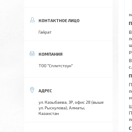
н
П
В
Гайрат
п
ш
р
В
ТОО "Сплитстоун"
с
П
П
п
и
ул. Казыбаева, 3Р, офис 28 (выше
Ш
ул. Рыскулова), Алматы,
П
Казахстан
п
С