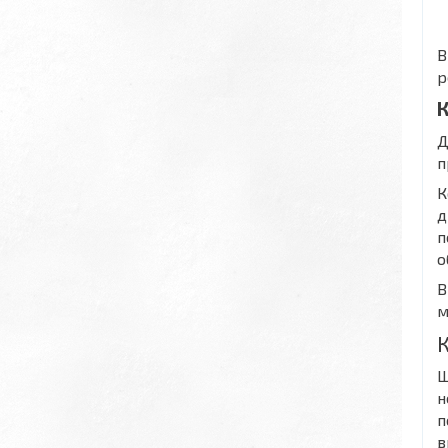
В
р
К
Д
п
К
д
п
о
В
м
Ш
н
п
в