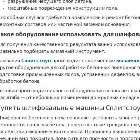
разрушение несущего слоя бетона;
масштабные повреждения конструкции пола.
 подобных случаях требуется комплексный ремонт бетон
емонтных составов или частичной заменой основания.
акое оборудование использовать для шлифов
ля получения качественного результата важно использов
равильно подбирать алмазный инструмент.
омпания
Сплитстоун
производит современные
мозаичн
ругое оборудование для обработки бетонных поверхност
одготовке промышленных полов, устранении дефектов, 
бработке бетона.
ысокая производительность оборудования позволяет вып
асштаба — от небольших помещений до крупных складск
Купить шлифовальные машины Сплитстоун
лифование бетонного пола позволяет устранить многие 
еровности, наплывы бетона, поверхностные трещины, сл
оследствия механического износа. Правильно выполненна
нешний вид покрытия, повысить его прочность и подгото