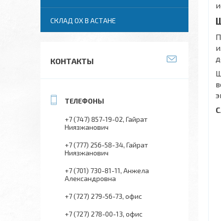
и
Ш
СКЛАД ОХ В АСТАНЕ
П
и
д
КОНТАКТЫ
Ш
в
э
С
+7 (747) 857-19-02
Гайрат
Ниязжанович
+7 (777) 256-58-34
Гайрат
Ниязжанович
+7 (701) 730-81-11
Анжела
Александровна
+7 (727) 279-56-73
офис
+7 (727) 278-00-13
офис