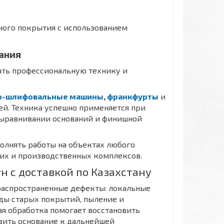
ного покрытия с использованием
ания
ать профессиональную технику и
о-шлифовальные машины
,
франкфурты
и
ей. Техника успешно применяется при
выравнивании оснований и финишной
олнять работы на объектах любого
их и производственных комплексов.
 с доставкой по Казахстану
распространенные дефекты: локальные
еды старых покрытий, пыление и
я обработка помогает восстановить
вить основание к дальнейшей