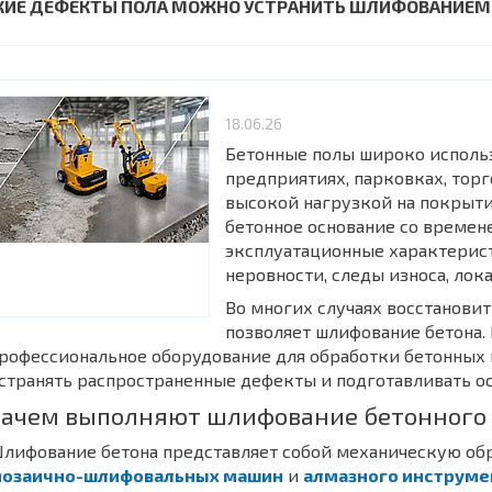
КИЕ ДЕФЕКТЫ ПОЛА МОЖНО УСТРАНИТЬ ШЛИФОВАНИЕМ
18.06.26
Бетонные полы широко использ
предприятиях, парковках, торг
высокой нагрузкой на покрыти
бетонное основание со времен
эксплуатационные характерист
неровности, следы износа, ло
Во многих случаях восстанови
позволяет шлифование бетона.
рофессиональное оборудование для обработки бетонных 
странять распространенные дефекты и подготавливать о
Зачем выполняют шлифование бетонного
лифование бетона представляет собой механическую об
озаично-шлифовальных машин
и
алмазного инструме