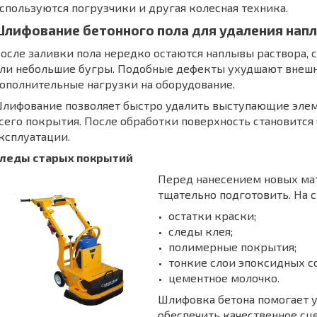
спользуются погрузчики и другая колесная техника.
лифование бетонного пола для удаления нап
осле заливки пола нередко остаются наплывы раствора,
ли небольшие бугры. Подобные дефекты ухудшают внешн
ополнительные нагрузки на оборудование.
лифование позволяет быстро удалить выступающие эле
сего покрытия. После обработки поверхность становится
ксплуатации.
леды старых покрытий
Перед нанесением новых ма
тщательно подготовить. На с
остатки краски;
следы клея;
полимерные покрытия;
тонкие слои эпоксидных со
цементное молочко.
Шлифовка бетона помогает у
обеспечить качественное сц