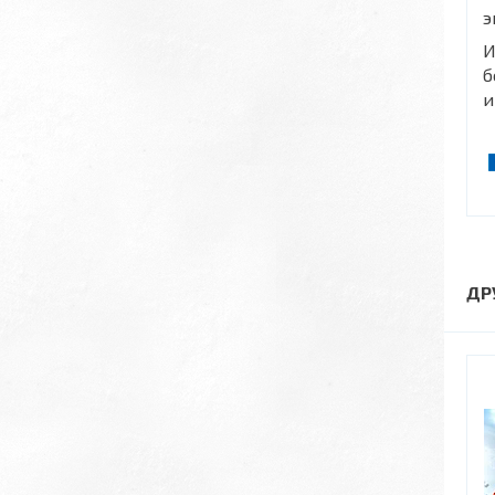
э
И
б
и
ДР