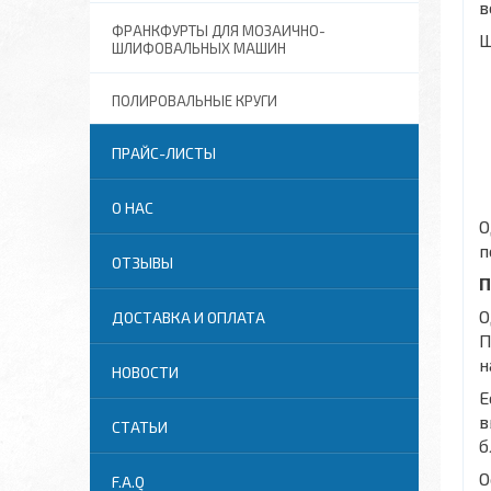
в
ФРАНКФУРТЫ ДЛЯ МОЗАИЧНО-
Ш
ШЛИФОВАЛЬНЫХ МАШИН
ПОЛИРОВАЛЬНЫЕ КРУГИ
ПРАЙС-ЛИСТЫ
О НАС
О
п
ОТЗЫВЫ
П
О
ДОСТАВКА И ОПЛАТА
П
н
НОВОСТИ
Е
в
СТАТЬИ
б
О
F.A.Q