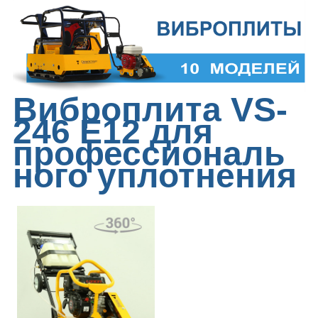
Виброплита VS-
246 Е12 для
профессиональ
ного уплотнения