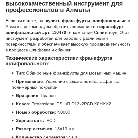
высококачественный инструмент для
профессионалов в Алматы
Если вы ищете, где
купить франкфурты шлифовальные
в
Алматы, рекомендуем обратить внимание на
франкфурт
шлифовальный арт. 110470
от компании Сплитстоун. Этот
инструмент разработан для работы с различными
поверхностями и обеспечивает высокую производительность
в процессе шлифовки и обдирки.
Технические характеристики франкфурта
шлифовального:
Тип
: Обдирочные франкфурты для мозаичных машин
Применение
: Удаление свежего бетона, асфальта,
полимерных покрытий
Вращение
: Правое
Класс
: Professional TS L/R D13x2PCD КЛЫКИ2
Номер обработки
: N0000
Зернистость
: PCD
Размер сегмента
: 13×13 мм
Количество сегментов
: 4 шт.