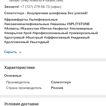
любую точку Алматы и Казахстана.
Звоните!
+7 (727) 279-56-73 (офис)
Сплитстоун - безупречная шлифовка без усилий!
#франкфурты #шлифовальные
#мозаичношлифовальные #машины #SPLITSTONE
#Алматы #Казахстан #бетон #асфальт #полимерные
#покрытия #pcd #профессиональный #универсальный
#доступный #быстрый #эффективный #надежный
#долговечный #выгодный
Скрыть
Характеристики
Основные
Производитель
Сплитстоун
Страна производитель
Россия
Условия доставки