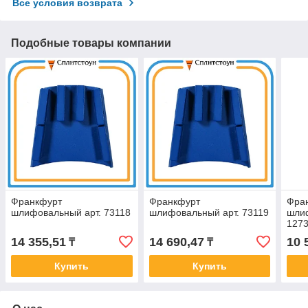
Все условия возврата
Подобные товары компании
Франкфурт
Франкфурт
Фра
шлифовальный арт. 73118
шлифовальный арт. 73119
шли
127
14 355,51
14 690,47
10 
₸
₸
Купить
Купить