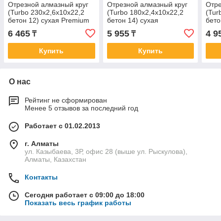
Отрезной алмазный круг
Отрезной алмазный круг
Отре
(Turbo 230x2,6x10x22,2
(Turbo 180x2,4x10x22,2
(Tur
бетон 12) сухая Premium
бетон 14) сухая
бето
Professional
6 465
5 955
4 9
₸
₸
Купить
Купить
О нас
Рейтинг не сформирован
Менее 5 отзывов за последний год
Работает с 01.02.2013
г. Алматы
ул. Казыбаева, 3Р, офис 28 (выше ул. Рыскулова),
Алматы, Казахстан
Контакты
Сегодня работает с 09:00 до 18:00
Показать весь график работы