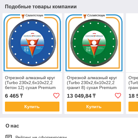
Подобные товары компании
Отрезной алмазный круг
Отрезной алмазный круг
Отре
(Turbo 230x2,6x10x22,2
(Turbo 230x2,6x10x22,2
(Tur
бетон 12) сухая Premium
гранит 8) сухая Premium
гран
6 465
13 049,84
18 
₸
₸
Купить
Купить
О нас
Рейтинг не сформирован