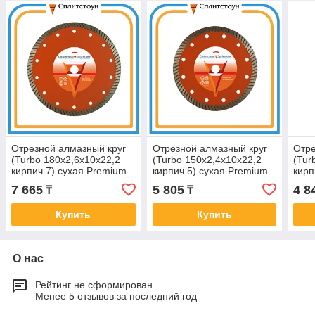
Отрезной алмазный круг
Отрезной алмазный круг
Отре
(Turbo 180x2,6x10x22,2
(Turbo 150x2,4x10x22,2
(Tur
кирпич 7) сухая Premium
кирпич 5) сухая Premium
кирп
7 665
5 805
4 8
₸
₸
Купить
Купить
О нас
Рейтинг не сформирован
Менее 5 отзывов за последний год