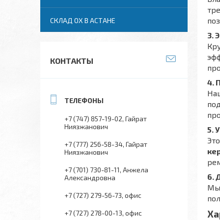
тре
поз
СКЛАД ОХ В АСТАНЕ
3.
Кр
эф
КОНТАКТЫ
про
4.
Наш
под
про
+7 (747) 857-19-02
Гайрат
Ниязжанович
5.
Это
+7 (777) 256-58-34
Гайрат
ке
Ниязжанович
рем
+7 (701) 730-81-11
Анжела
6. 
Александровна
Мы
+7 (727) 279-56-73
офис
пол
Ха
+7 (727) 278-00-13
офис