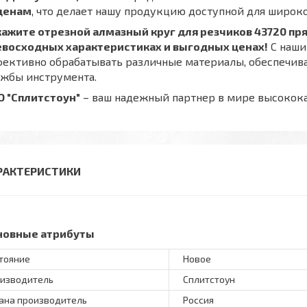
ценам
, что делает нашу продукцию доступной для широко
кажите отрезной алмазный круг для резчиков 43720 пря
евосходных характеристиках и выгодных ценах!
С наши
ективно обрабатывать различные материалы, обеспечива
ужбы инструмента.
О "Сплитстоун"
– ваш надежный партнер в мире высокока
РАКТЕРИСТИКИ
новные атрибуты
тояние
Новое
изводитель
Сплитстоун
ана производитель
Россия