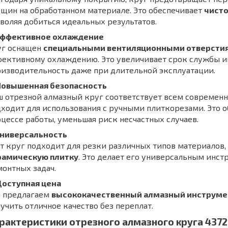
щин на обработанном материале. Это обеспечивает
чисто
воляя добиться идеальных результатов.
 Эффективное охлаждение
уг оснащен
специальными вентиляционными отверсти
фективному охлаждению. Это увеличивает срок службы и
изводительность даже при длительной эксплуатации.
 Повышенная безопасность
 отрезной алмазный круг соответствует всем современн
ходит для использования с ручными плиткорезами. Это 
цессе работы, уменьшая риск несчастных случаев.
 Универсальность
т круг подходит для резки различных типов материалов
рамическую плитку
. Это делает его универсальным инс
онтных задач.
Доступная цена
 предлагаем
высококачественный алмазный инструме
учить отличное качество без переплат.
рактеристики отрезного алмазного круга 437