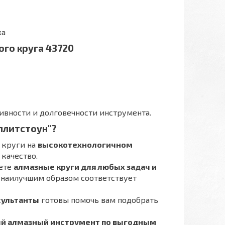
ка
го круга 43720
вности и долговечности инструмента.
плитстоун"?
 круги на
высокотехнологичном
 качество.
дете
алмазные круги для любых задач и
й наилучшим образом соответствует
сультанты
готовы помочь вам подобрать
й алмазный инструмент по выгодным