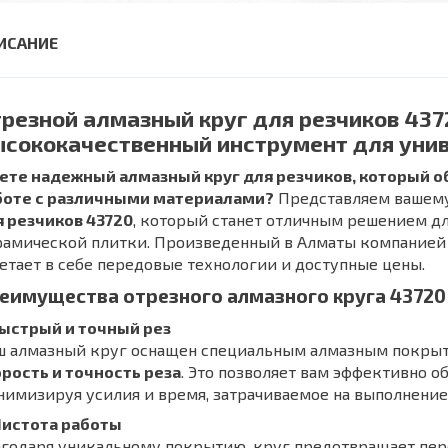
резной алмазный круг для резчиков 4372
сококачественный инструмент для унив
ете надежный алмазный круг для резчиков, который о
боте с различными материалами?
Представляем вашем
я резчиков 43720
, который станет отличным решением дл
рамической плитки. Произведенный в Алматы компание
етает в себе передовые технологии и доступные цены.
еимущества отрезного алмазного круга 43720
Быстрый и точный рез
ш алмазный круг оснащен специальным алмазным покрыт
рость и точность реза
. Это позволяет вам эффективно 
имизируя усилия и время, затрачиваемое на выполнение
 Чистота работы
годаря уникальному покрытию, круг предотвращает пер