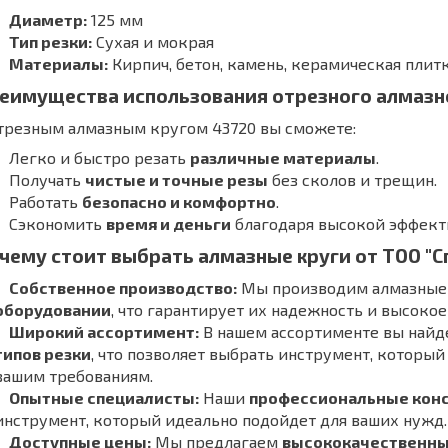
Диаметр:
125 мм
Тип резки:
Сухая и мокрая
Материалы:
Кирпич, бетон, камень, керамическая плит
еимущества использования отрезного алмазно
отрезным алмазным кругом 43720 вы сможете:
Легко и быстро резать
различные материалы
.
Получать
чистые и точные резы
без сколов и трещин.
Работать
безопасно и комфортно
.
Сэкономить
время и деньги
благодаря высокой эффекти
чему стоит выбрать алмазные круги от ТОО "С
Собственное производство:
Мы производим алмазные
оборудовании
, что гарантирует их надежность и высокое
Широкий ассортимент:
В нашем ассортименте вы най
типов резки
, что позволяет выбрать инструмент, которы
вашим требованиям.
Опытные специалисты:
Наши
профессиональные кон
инструмент, который идеально подойдет для ваших нужд.
Доступные цены:
Мы предлагаем
высококачественны