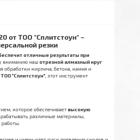
0 от ТОО "Сплитстоун" –
ерсальной резки
беспечит отличные результаты при
у вниманию наш
отрезной алмазный круг
я обработки кирпича, бетона, камня и
й
ТОО "Сплитстоун"
, этот инструмент
ием, которое обеспечивает
высокую
обрабатывать различные материалы,
 работы.
егрев и уменьшает риск появления сколов и