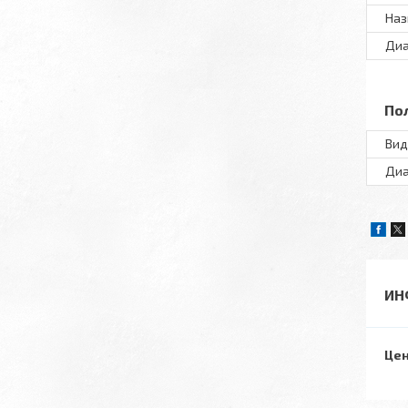
Наз
Диа
По
Вид
Диа
ИН
Цен