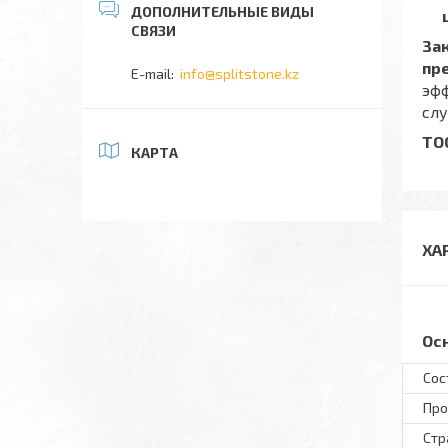
За
пр
info@splitstone.kz
эфф
сл
ТО
КАРТА
ХА
Ос
Сос
Про
Стр