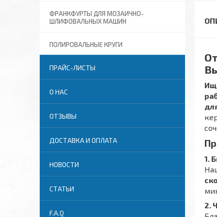
ФРАНКФУРТЫ ДЛЯ МОЗАИЧНО-
ШЛИФОВАЛЬНЫХ МАШИН
ПОЛИРОВАЛЬНЫЕ КРУГИ
От
Вы
ПРАЙС-ЛИСТЫ
Ищ
О НАС
ра
дл
ОТЗЫВЫ
ке
соч
ДОСТАВКА И ОПЛАТА
Пр
1. 
НОВОСТИ
На
ско
СТАТЬИ
мин
2.
F.A.Q
Бла