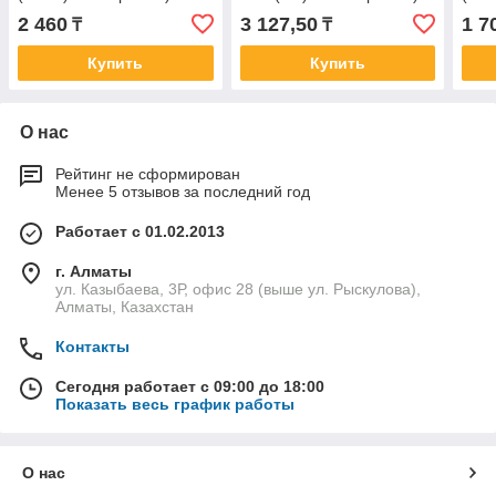
Professional
Professional
Prof
2 460
3 127,50
1 7
₸
₸
Купить
Купить
О нас
Рейтинг не сформирован
Менее 5 отзывов за последний год
Работает с 01.02.2013
г. Алматы
ул. Казыбаева, 3Р, офис 28 (выше ул. Рыскулова),
Алматы, Казахстан
Контакты
Сегодня работает с 09:00 до 18:00
Показать весь график работы
О нас