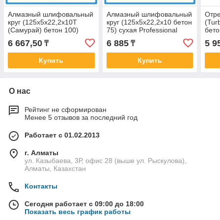
Алмазный шлифовальный
Алмазный шлифовальный
Отре
круг (125x5x22,2x10T
круг (125x5x22,2x10 бетон
(Tur
(Самурай) бетон 100)
75) сухая Professional
бето
сухая Professional
Prof
6 667,50
6 885
5 9
₸
₸
Купить
Купить
О нас
Рейтинг не сформирован
Менее 5 отзывов за последний год
Работает с 01.02.2013
г. Алматы
ул. Казыбаева, 3Р, офис 28 (выше ул. Рыскулова),
Алматы, Казахстан
Контакты
Сегодня работает с 09:00 до 18:00
Показать весь график работы