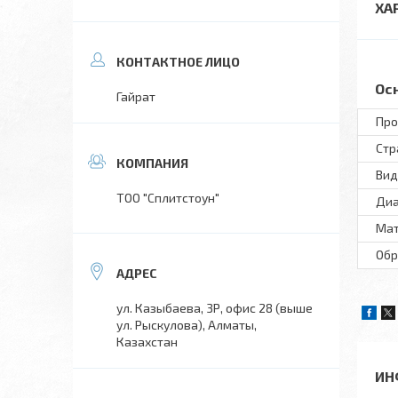
ХА
Ос
Гайрат
Про
Стр
Вид
ТОО "Сплитстоун"
Диа
Мат
Обр
ул. Казыбаева, 3Р, офис 28 (выше
ул. Рыскулова), Алматы,
Казахстан
ИН